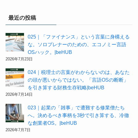
最近の投稿
025｜「ファイナンス」という言葉に身構える
な。ソロプレナーのための、エコノミー言語
OSハック。|beHUB
2026年7月23日
024｜税理士の言葉がわからないのは、あなた
の頭が悪いからではない。「言語OSの断断」
を引き算する財務生存戦略|beHUB
2026年7月14日
023｜起業の「雑事」で遭難する修業僧たち
へ。決めるべき事柄を3秒で引き算する、冷徹
な創業者OS。|beHUB
2026年7月7日