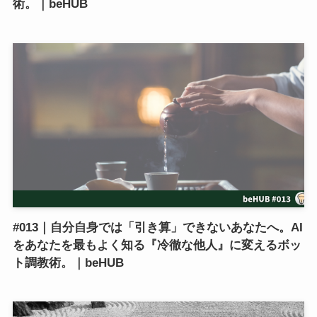
術。｜beHUB
#013｜自分自身では「引き算」できないあなたへ。AI
をあなたを最もよく知る『冷徹な他人』に変えるボッ
ト調教術。｜beHUB