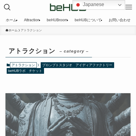
Japanese
ホーム
Attraction
beHUBroom
beHUBについて
お問い合わせ
ホーム
アトラクション
アトラクション
– category –
アトラクション
プロンプトスタジオ
アイディアファクトリー
beHUBラボ
チケット